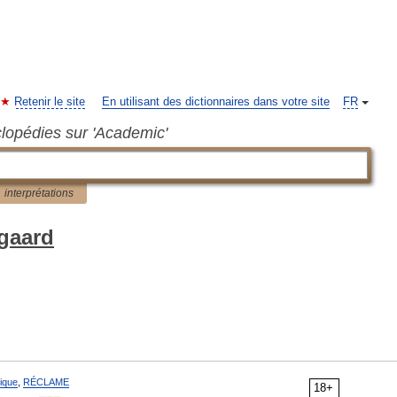
Retenir le site
En utilisant des dictionnaires dans votre site
FR
clopédies sur 'Academic'
interprétations
egaard
ique
,
RÉCLAME
18+