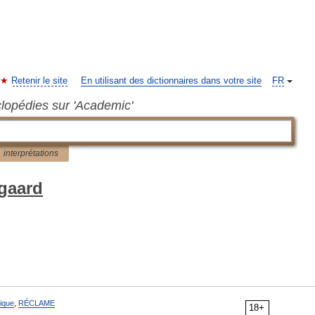
Retenir le site
En utilisant des dictionnaires dans votre site
FR
clopédies sur 'Academic'
interprétations
egaard
ique
,
RÉCLAME
18+